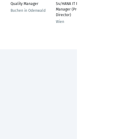
Quality Manager
S4/HANA IT Program
Mediaberater
Manager (Program
u
Buchen in Odenwald
Bensheim
Director)
Wien