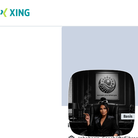
Fisnike Dauti
Basis
ist offen für Projekte. 🔎