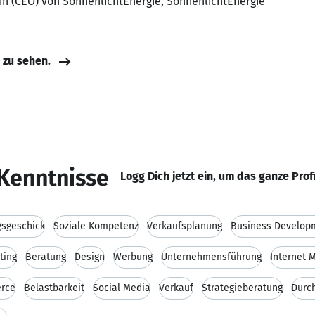
in (CEO) von SonnenlichtEnergie, SonnenlichtEnergie
e zu sehen.
Kenntnisse
Logg Dich jetzt ein, um das ganze Prof
gsgeschick
Soziale Kompetenz
Verkaufsplanung
Business Develop
ting
Beratung
Design
Werbung
Unternehmensführung
Internet 
rce
Belastbarkeit
Social Media
Verkauf
Strategieberatung
Durc