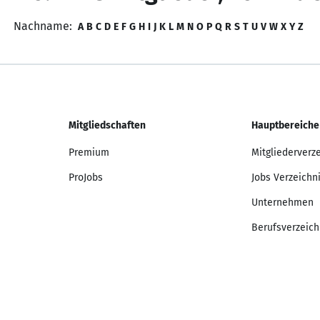
Nachname:
A
B
C
D
E
F
G
H
I
J
K
L
M
N
O
P
Q
R
S
T
U
V
W
X
Y
Z
Mitgliedschaften
Hauptbereiche
Premium
Mitgliederverz
ProJobs
Jobs Verzeichn
Unternehmen
Berufsverzeich