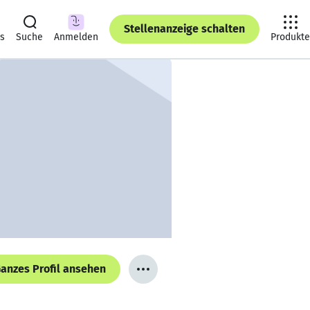
Stellenanzeige schalten
ts
Suche
Anmelden
Produkte
anzes Profil ansehen