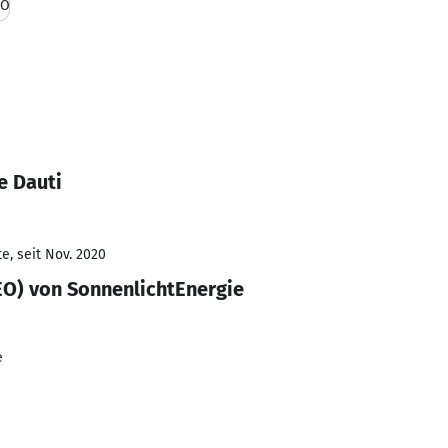
EO
e Dauti
e, seit Nov. 2020
EO) von SonnenlichtEnergie
e