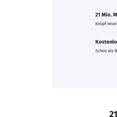
21 Mio. M
Knüpf neue 
Kostenlo
Schon als B
21