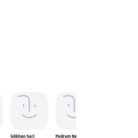
Gökhan Sari
Pedram Naderi
Oliver Schmied