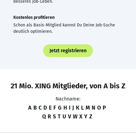
besseres Job-Leben.
Kostenlos profitieren
Schon als Basis-Mitglied kannst Du Deine Job-Suche
deutlich optimieren.
Jetzt registrieren
21 Mio. XING Mitglieder, von A bis Z
Nachname:
A
B
C
D
E
F
G
H
I
J
K
L
M
N
O
P
Q
R
S
T
U
V
W
X
Y
Z