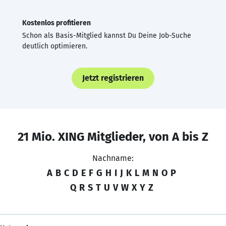
Kostenlos profitieren
Schon als Basis-Mitglied kannst Du Deine Job-Suche
deutlich optimieren.
Jetzt registrieren
21 Mio. XING Mitglieder, von A bis Z
Nachname:
A
B
C
D
E
F
G
H
I
J
K
L
M
N
O
P
Q
R
S
T
U
V
W
X
Y
Z