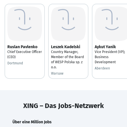
Ruslan Pavlenko
Leszek Kadelski
Aykut Yanik
Chief Executive Officer
Country Manager,
Vice President (VP);
(CEO)
Member of the Board
Business
of WESP Polska sp. z
Development
Dortmund
o.o.
Aberdeen
Warsaw
XING – Das Jobs-Netzwerk
Über eine Million Jobs