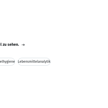
il zu sehen.
elhygiene
Lebensmittelanalytik