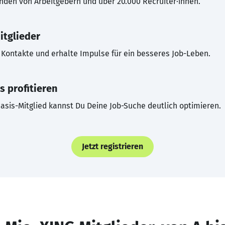
inden von Arbeitgebern und über 20.000 Recruiter·innen.
itglieder
Kontakte und erhalte Impulse für ein besseres Job-Leben.
s profitieren
asis-Mitglied kannst Du Deine Job-Suche deutlich optimieren.
Jetzt registrieren