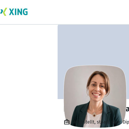
Henrieke Teichm
Angestellt, staatl. gepr. 