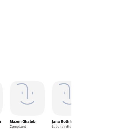
h
Mazen Ghaleb
Jana Rothfuß
Marija Savic-
Hartwig
Complaint
Lebensmittelchemie