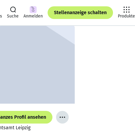
Stellenanzeige schalten
ts
Suche
Anmelden
Produkte
anzes Profil ansehen
chtsamt Leipzig