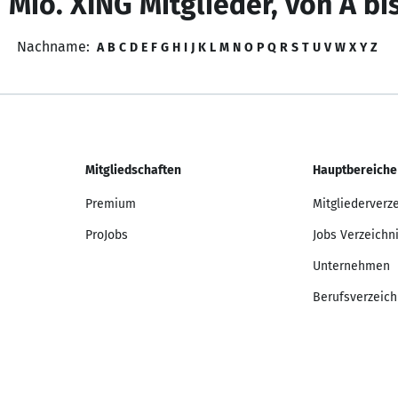
 Mio. XING Mitglieder, von A bi
Nachname:
A
B
C
D
E
F
G
H
I
J
K
L
M
N
O
P
Q
R
S
T
U
V
W
X
Y
Z
Mitgliedschaften
Hauptbereiche
Premium
Mitgliederverz
ProJobs
Jobs Verzeichn
Unternehmen
Berufsverzeich