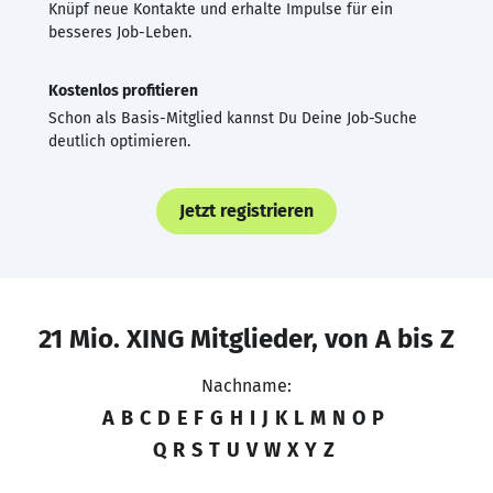
Knüpf neue Kontakte und erhalte Impulse für ein
besseres Job-Leben.
Kostenlos profitieren
Schon als Basis-Mitglied kannst Du Deine Job-Suche
deutlich optimieren.
Jetzt registrieren
21 Mio. XING Mitglieder, von A bis Z
Nachname:
A
B
C
D
E
F
G
H
I
J
K
L
M
N
O
P
Q
R
S
T
U
V
W
X
Y
Z