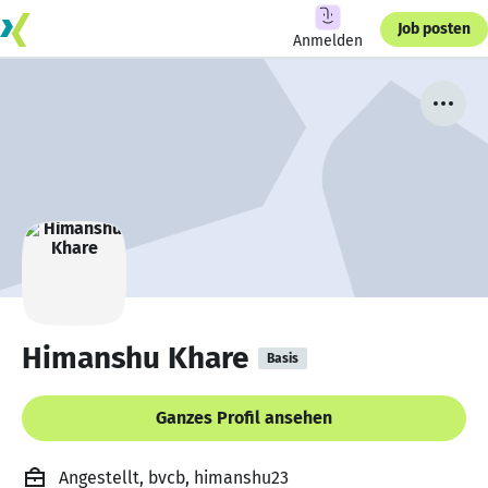
Job posten
Anmelden
Himanshu Khare
Basis
Ganzes Profil ansehen
Angestellt, bvcb, himanshu23