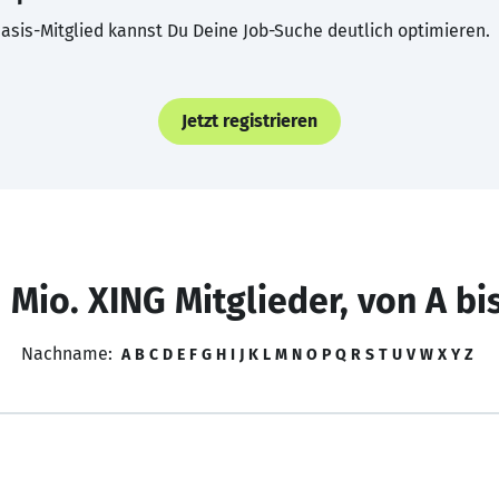
asis-Mitglied kannst Du Deine Job-Suche deutlich optimieren.
Jetzt registrieren
 Mio. XING Mitglieder, von A bi
Nachname:
A
B
C
D
E
F
G
H
I
J
K
L
M
N
O
P
Q
R
S
T
U
V
W
X
Y
Z