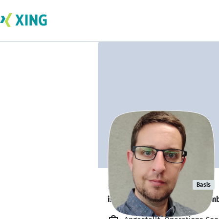
Igor Crnkovic
Basis
is looking for a new team memb