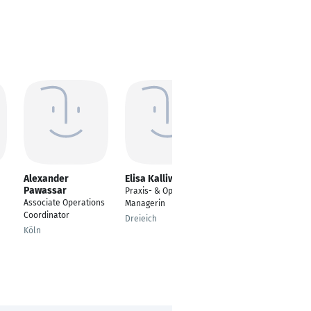
Alexander
Elisa Kalliwoda
Lena Thiele
Pawassar
Praxis- & Operations
E-Commerce
Associate Operations
Managerin
Operations Managerin
Coordinator
| Supply Chain |
Dreieich
Prozessoptimierung
Köln
Gelsenkirchen