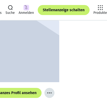
Stellenanzeige schalten
ts
Suche
Anmelden
Produkte
anzes Profil ansehen