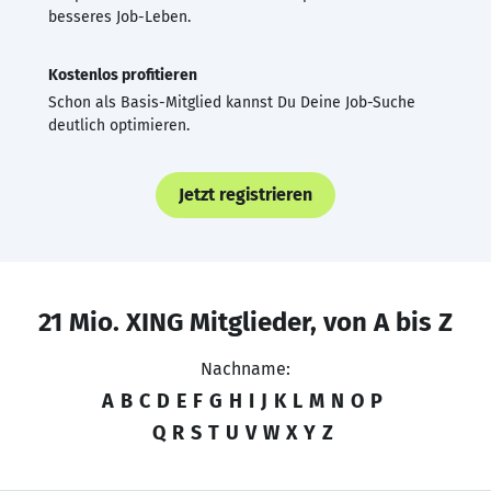
besseres Job-Leben.
Kostenlos profitieren
Schon als Basis-Mitglied kannst Du Deine Job-Suche
deutlich optimieren.
Jetzt registrieren
21 Mio. XING Mitglieder, von A bis Z
Nachname:
A
B
C
D
E
F
G
H
I
J
K
L
M
N
O
P
Q
R
S
T
U
V
W
X
Y
Z