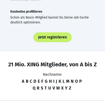
Kostenlos profitieren
Schon als Basis-Mitglied kannst Du Deine Job-Suche
deutlich optimieren.
Jetzt registrieren
21 Mio. XING Mitglieder, von A bis Z
Nachname:
A
B
C
D
E
F
G
H
I
J
K
L
M
N
O
P
Q
R
S
T
U
V
W
X
Y
Z