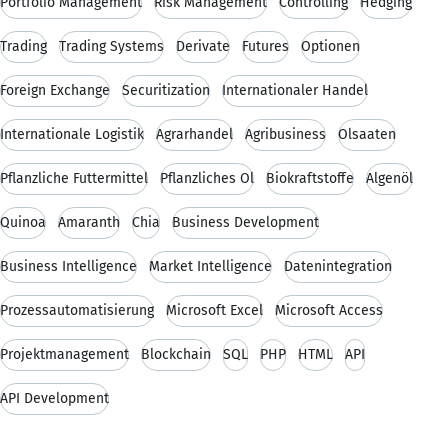
Portfolio Management
Risk Management
Controlling
Hedging
Trading
Trading Systems
Derivate
Futures
Optionen
Foreign Exchange
Securitization
Internationaler Handel
Internationale Logistik
Agrarhandel
Agribusiness
Ölsaaten
Pflanzliche Futtermittel
Pflanzliches Öl
Biokraftstoffe
Algenöl
Quinoa
Amaranth
Chia
Business Development
Business Intelligence
Market Intelligence
Datenintegration
Prozessautomatisierung
Microsoft Excel
Microsoft Access
Projektmanagement
Blockchain
SQL
PHP
HTML
API
API Development