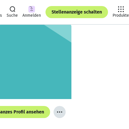
Stellenanzeige schalten
ts
Suche
Anmelden
Produkte
anzes Profil ansehen