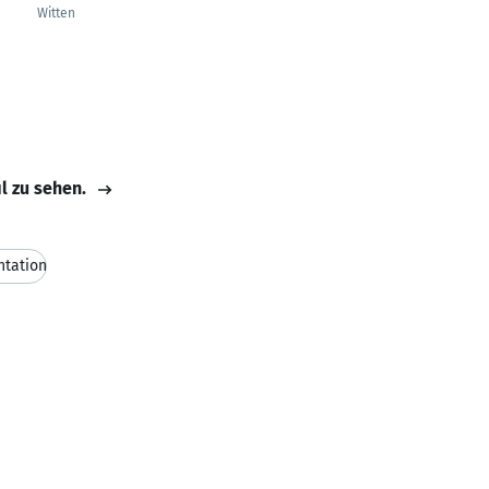
Witten
il zu sehen.
ntation