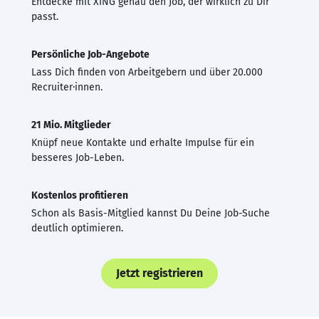
Entdecke mit XING genau den Job, der wirklich zu Dir
passt.
Persönliche Job-Angebote
Lass Dich finden von Arbeitgebern und über 20.000
Recruiter·innen.
21 Mio. Mitglieder
Knüpf neue Kontakte und erhalte Impulse für ein
besseres Job-Leben.
Kostenlos profitieren
Schon als Basis-Mitglied kannst Du Deine Job-Suche
deutlich optimieren.
Jetzt registrieren