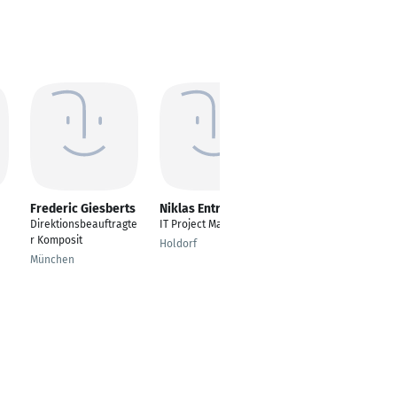
Frederic Giesberts
Niklas Entrup
Shreekarthik
Shesha
Direktionsbeauftragte
IT Project Manager
Global Sales
r Komposit
Holdorf
Business Process
München
Expert - CRM, Leads,
and Sales Navigator
Hamburg