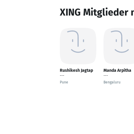
XING Mitglieder 
Rushikesh Jagtap
Manda Arpitha
---
---
Pune
Bengaluru