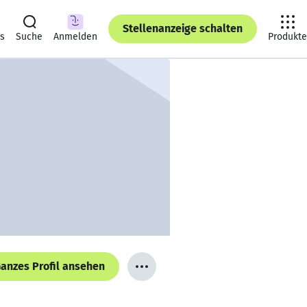
Stellenanzeige schalten
ts
Suche
Anmelden
Produkte
anzes Profil ansehen