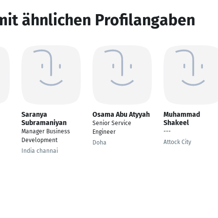
mit ähnlichen Profilangaben
Saranya
Osama Abu Atyyah
Muhammad
Subramaniyan
Shakeel
Senior Service
Manager Business
---
Engineer
Development
Attock City
Doha
India channai