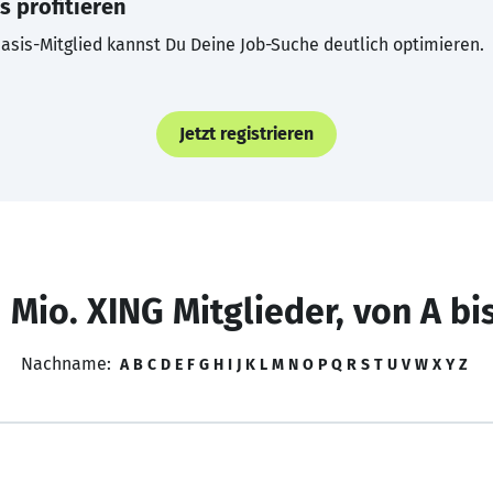
s profitieren
asis-Mitglied kannst Du Deine Job-Suche deutlich optimieren.
Jetzt registrieren
 Mio. XING Mitglieder, von A bi
Nachname:
A
B
C
D
E
F
G
H
I
J
K
L
M
N
O
P
Q
R
S
T
U
V
W
X
Y
Z