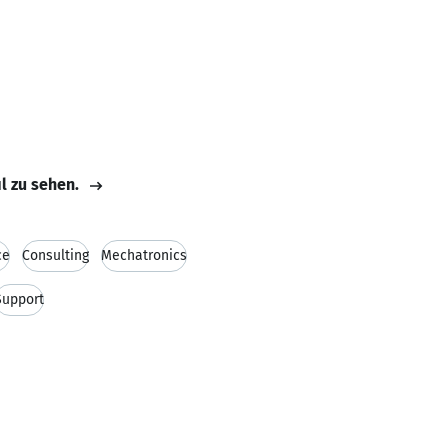
il zu sehen.
ce
Consulting
Mechatronics
Support