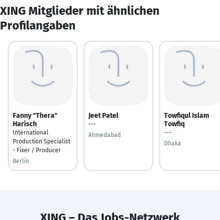
XING Mitglieder mit ähnlichen
Profilangaben
Fanny "Thera"
Jeet Patel
Towfiqul Islam
Harisch
Towfiq
---
International
---
Ahmedabad
Production Specialist
Dhaka
- Fixer / Producer
Berlin
XING – Das Jobs-Netzwerk