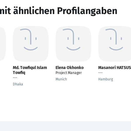
mit ähnlichen Profilangaben
Md. Towfiqul Islam
Elena Okhonko
Masanori HATSUS
Towfiq
Project Manager
---
---
Munich
Hamburg
Dhaka