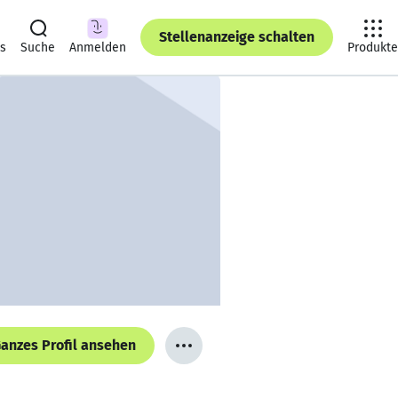
Stellenanzeige schalten
ts
Suche
Anmelden
Produkte
anzes Profil ansehen