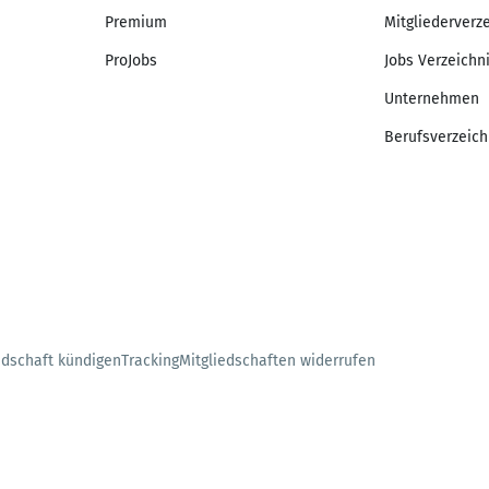
Premium
Mitgliederverz
ProJobs
Jobs Verzeichn
Unternehmen
Berufsverzeich
edschaft kündigen
Tracking
Mitgliedschaften widerrufen