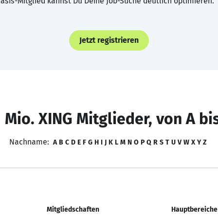
asis-Mitglied kannst Du Deine Job-Suche deutlich optimieren.
Jetzt registrieren
 Mio. XING Mitglieder, von A bi
Nachname:
A
B
C
D
E
F
G
H
I
J
K
L
M
N
O
P
Q
R
S
T
U
V
W
X
Y
Z
Mitgliedschaften
Hauptbereiche