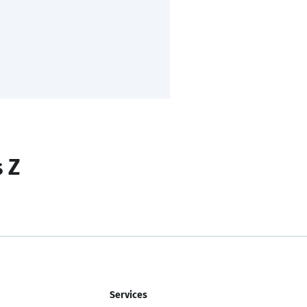
s Z
Services