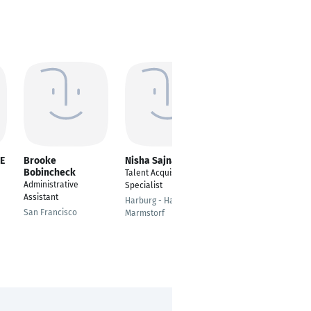
E
Brooke
Nisha Sajnani
Atish Banerjee
Bobincheck
Talent Acquisition
Senior Graphic
Administrative
Specialist
Designer
Assistant
Harburg - Hamburg
Berlin
San Francisco
Marmstorf