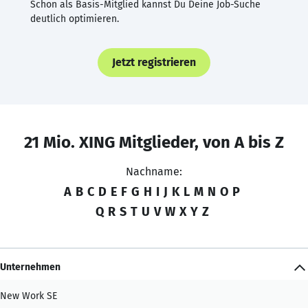
Schon als Basis-Mitglied kannst Du Deine Job-Suche
deutlich optimieren.
Jetzt registrieren
21 Mio. XING Mitglieder, von A bis Z
Nachname:
A
B
C
D
E
F
G
H
I
J
K
L
M
N
O
P
Q
R
S
T
U
V
W
X
Y
Z
Unternehmen
New Work SE