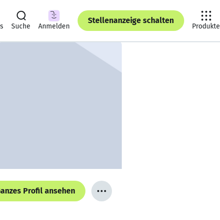
Stellenanzeige schalten
ts
Suche
Anmelden
Produkte
anzes Profil ansehen