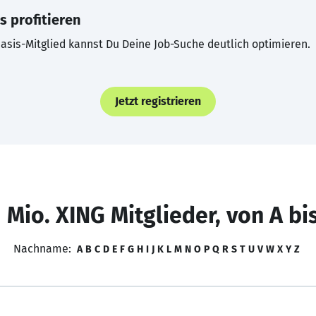
s profitieren
asis-Mitglied kannst Du Deine Job-Suche deutlich optimieren.
Jetzt registrieren
 Mio. XING Mitglieder, von A bi
Nachname:
A
B
C
D
E
F
G
H
I
J
K
L
M
N
O
P
Q
R
S
T
U
V
W
X
Y
Z