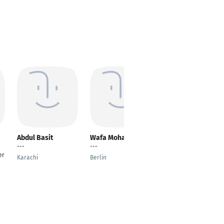
Abdul Basit
Wafa Mohamed
Manda Arpitha
---
---
---
er
Karachi
Berlin
Bengaluru