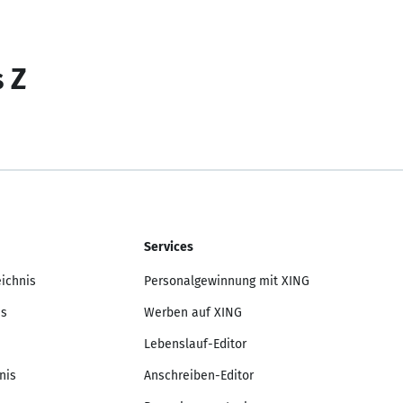
s Z
Services
eichnis
Personalgewinnung mit XING
is
Werben auf XING
Lebenslauf-Editor
nis
Anschreiben-Editor