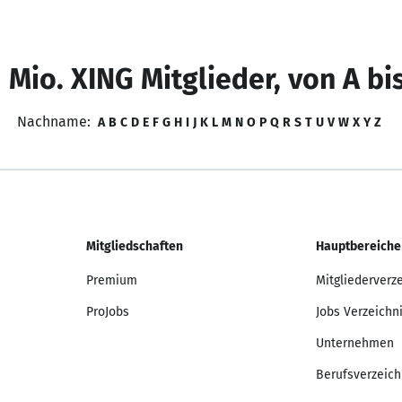
 Mio. XING Mitglieder, von A bi
Nachname:
A
B
C
D
E
F
G
H
I
J
K
L
M
N
O
P
Q
R
S
T
U
V
W
X
Y
Z
Mitgliedschaften
Hauptbereiche
Premium
Mitgliederverz
ProJobs
Jobs Verzeichn
Unternehmen
Berufsverzeich