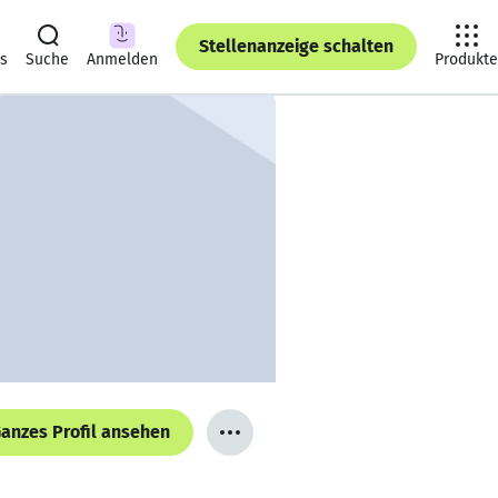
Stellenanzeige schalten
ts
Suche
Anmelden
Produkte
anzes Profil ansehen