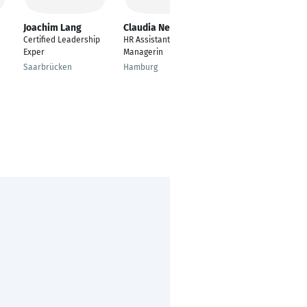
Joachim Lang
Claudia Neubert
Angelika
Wedernikow
Certified Leadership
HR Assistant & Office
Rooms Division
Exper
Managerin
Manager
Saarbrücken
Hamburg
Hannover