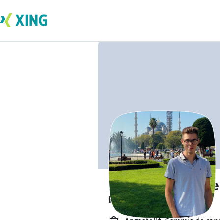
Leonard Büdenbe
ist offen für Projekte. 🔎