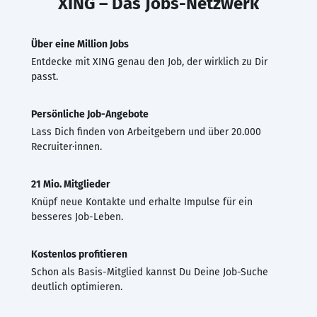
XING – Das Jobs-Netzwerk
Über eine Million Jobs
Entdecke mit XING genau den Job, der wirklich zu Dir
passt.
Persönliche Job-Angebote
Lass Dich finden von Arbeitgebern und über 20.000
Recruiter·innen.
21 Mio. Mitglieder
Knüpf neue Kontakte und erhalte Impulse für ein
besseres Job-Leben.
Kostenlos profitieren
Schon als Basis-Mitglied kannst Du Deine Job-Suche
deutlich optimieren.