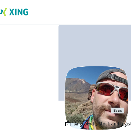
Luca Finazzi
Basis
Angestellt, Stock and logi