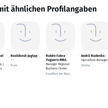
mit ähnlichen Profilangaben
mel
Rushikesh Jagtap
Rubén Fabra
Andrii Rudenko
Yuguero MBA
---
Operations Manager
Manager Regional
ik /
Pune
Vienna
Business Center
on
Frankfurt am Main