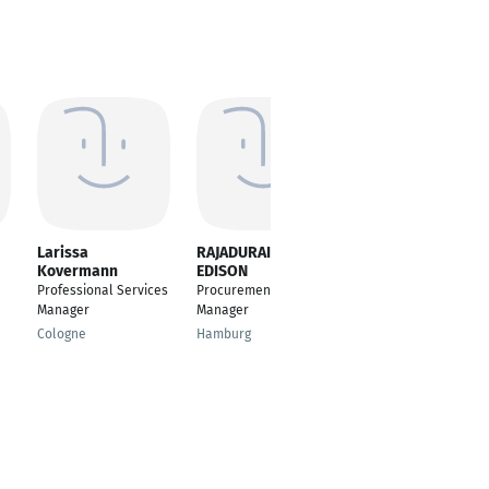
Larissa
RAJADURAI MOSES
Ramesh Babu
Kovermann
EDISON
Vadde Manjula
Professional Services
Procurement Project
Business Consulting
Manager
Manager
Master
Cologne
Hamburg
Eppelheim