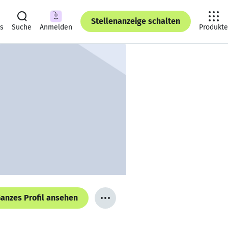
Stellenanzeige schalten
ts
Suche
Anmelden
Produkte
anzes Profil ansehen