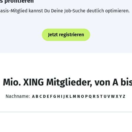
s profitieren
asis-Mitglied kannst Du Deine Job-Suche deutlich optimieren.
Jetzt registrieren
 Mio. XING Mitglieder, von A bi
Nachname:
A
B
C
D
E
F
G
H
I
J
K
L
M
N
O
P
Q
R
S
T
U
V
W
X
Y
Z