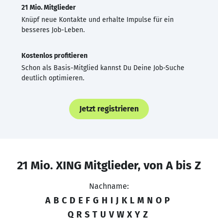
21 Mio. Mitglieder
Knüpf neue Kontakte und erhalte Impulse für ein
besseres Job-Leben.
Kostenlos profitieren
Schon als Basis-Mitglied kannst Du Deine Job-Suche
deutlich optimieren.
Jetzt registrieren
21 Mio. XING Mitglieder, von A bis Z
Nachname:
A
B
C
D
E
F
G
H
I
J
K
L
M
N
O
P
Q
R
S
T
U
V
W
X
Y
Z