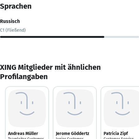
Sprachen
Russisch
C1 (Fließend)
XING Mitglieder mit ähnlichen
Profilangaben
Andreas Müller
Jerome Göddertz
Patricia Zipf
Teamleiter Customer
Junior Customer
Customer Service