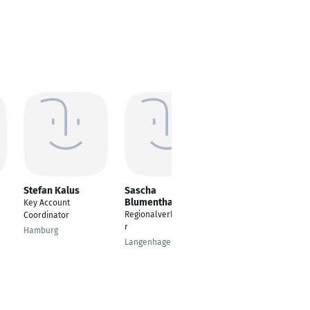
Stefan Kalus
Sascha
Ralf Barthel
Blumenthal
Key Account
Vertriebsleiter
Regionalverkaufsleite
Coordinator
Xanten
r
Hamburg
Langenhagen