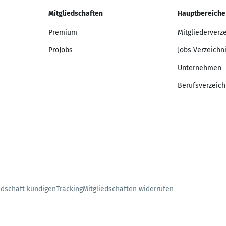
Mitgliedschaften
Hauptbereiche
Premium
Mitgliederverz
ProJobs
Jobs Verzeichn
Unternehmen
Berufsverzeich
edschaft kündigen
Tracking
Mitgliedschaften widerrufen