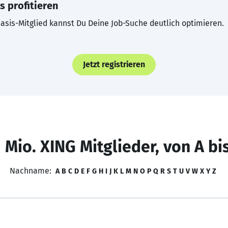
s profitieren
asis-Mitglied kannst Du Deine Job-Suche deutlich optimieren.
Jetzt registrieren
 Mio. XING Mitglieder, von A bi
Nachname:
A
B
C
D
E
F
G
H
I
J
K
L
M
N
O
P
Q
R
S
T
U
V
W
X
Y
Z