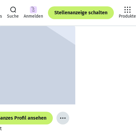
Stellenanzeige schalten
ts
Suche
Anmelden
Produkte
anzes Profil ansehen
t