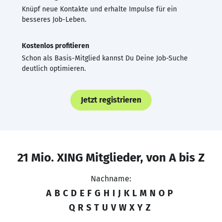
Knüpf neue Kontakte und erhalte Impulse für ein
besseres Job-Leben.
Kostenlos profitieren
Schon als Basis-Mitglied kannst Du Deine Job-Suche
deutlich optimieren.
Jetzt registrieren
21 Mio. XING Mitglieder, von A bis Z
Nachname:
A
B
C
D
E
F
G
H
I
J
K
L
M
N
O
P
Q
R
S
T
U
V
W
X
Y
Z