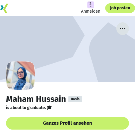
Job posten
Anmelden
Maham Hussain
Basis
is about to graduate. 🎓
Ganzes Profil ansehen