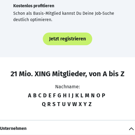
Kostenlos profitieren
Schon als Basis-Mitglied kannst Du Deine Job-Suche
deutlich optimieren.
Jetzt registrieren
21 Mio. XING Mitglieder, von A bis Z
Nachname:
A
B
C
D
E
F
G
H
I
J
K
L
M
N
O
P
Q
R
S
T
U
V
W
X
Y
Z
Unternehmen