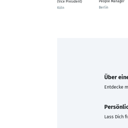
People Manager
(Vice President)
Berlin
Köln
Über eine
Entdecke mi
Persönli
Lass Dich f