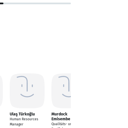
Ulaş Türkoğlu
Murdock
Wilson Menezes
Emisembe
Human Resources
Senior Manager HR
Qualitäts- und
Manager
And Talent Acquisition