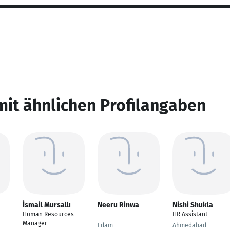
mit ähnlichen Profilangaben
İsmail Mursallı
Neeru Rinwa
Nishi Shukla
Human Resources
---
HR Assistant
Manager
Edam
Ahmedabad