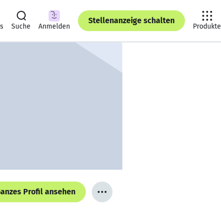
Stellenanzeige schalten
ts
Suche
Anmelden
Produkte
anzes Profil ansehen