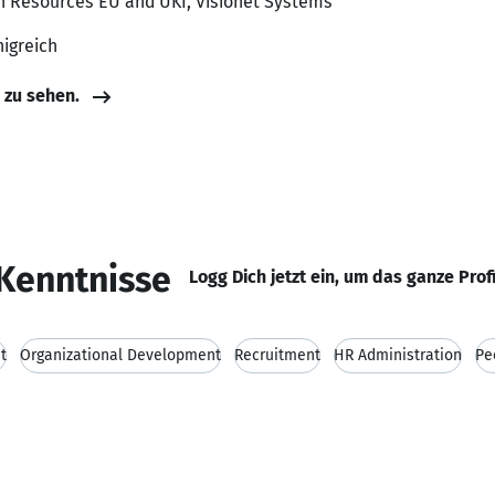
an Resources EU and UKI, Visionet Systems
nigreich
e zu sehen.
Kenntnisse
Logg Dich jetzt ein, um das ganze Prof
t
Organizational Development
Recruitment
HR Administration
Pe