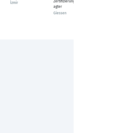
Zertifizierungsbeauftr
İzmir
Bangalore
agter
Giessen