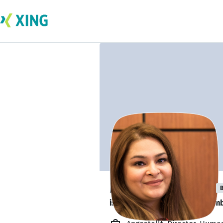
Maheen Soomro
B
is looking for a new team memb