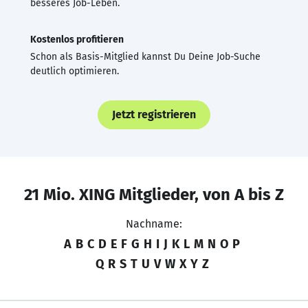
besseres Job-Leben.
Kostenlos profitieren
Schon als Basis-Mitglied kannst Du Deine Job-Suche
deutlich optimieren.
Jetzt registrieren
21 Mio. XING Mitglieder, von A bis Z
Nachname:
A
B
C
D
E
F
G
H
I
J
K
L
M
N
O
P
Q
R
S
T
U
V
W
X
Y
Z