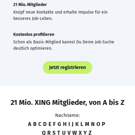
21 Mio. Mitglieder
Knüpf neue Kontakte und erhalte Impulse für ein
besseres Job-Leben.
Kostenlos profitieren
Schon als Basis-Mitglied kannst Du Deine Job-Suche
deutlich optimieren.
Jetzt registrieren
21 Mio. XING Mitglieder, von A bis Z
Nachname:
A
B
C
D
E
F
G
H
I
J
K
L
M
N
O
P
Q
R
S
T
U
V
W
X
Y
Z