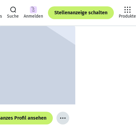
Stellenanzeige schalten
ts
Suche
Anmelden
Produkte
anzes Profil ansehen