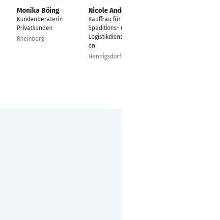
Monika Böing
Nicole Andersson
Oliver Schmied
Kundenberaterin
Kauffrau für
Mediaberater
Privatkunden
Speditions- und
Bensheim
Logistikdienstleistung
Rheinberg
en
Hennigsdorf