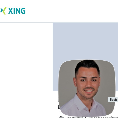
Manuel Farfan
Basis
ist offen für Projekte. 🔎