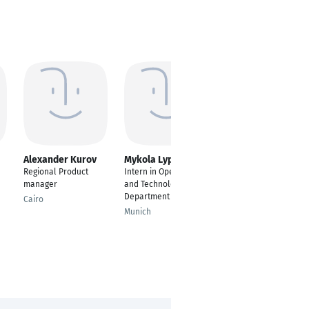
Alexander Kurov
Mykola Lypskyi
Kerstin Seeber-
Maxis
Regional Product
Intern in Operation
Geschäftsführerin /
manager
and Technology
Inhaberin
Department
Cairo
Buc
Munich