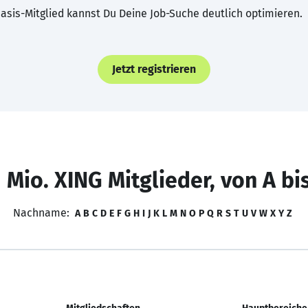
asis-Mitglied kannst Du Deine Job-Suche deutlich optimieren.
Jetzt registrieren
 Mio. XING Mitglieder, von A bi
Nachname:
A
B
C
D
E
F
G
H
I
J
K
L
M
N
O
P
Q
R
S
T
U
V
W
X
Y
Z