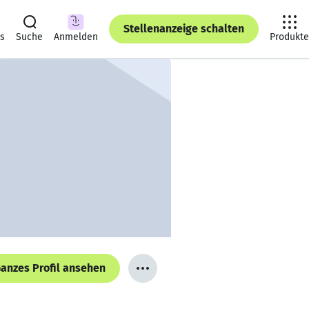
Stellenanzeige schalten
ts
Suche
Anmelden
Produkte
anzes Profil ansehen