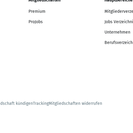
Mitgliedschaften
Hauptbereiche
Premium
Mitgliederverz
ProJobs
Jobs Verzeichn
Unternehmen
Berufsverzeich
edschaft kündigen
Tracking
Mitgliedschaften widerrufen