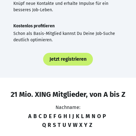
Knüpf neue Kontakte und erhalte Impulse für ein
besseres Job-Leben.
Kostenlos profitieren
Schon als Basis-Mitglied kannst Du Deine Job-Suche
deutlich optimieren.
Jetzt registrieren
21 Mio. XING Mitglieder, von A bis Z
Nachname:
A
B
C
D
E
F
G
H
I
J
K
L
M
N
O
P
Q
R
S
T
U
V
W
X
Y
Z