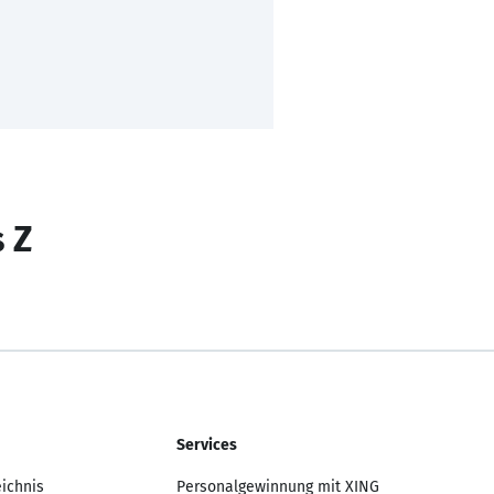
s Z
Services
eichnis
Personalgewinnung mit XING