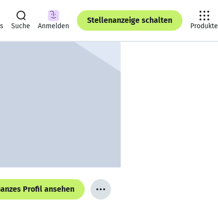
Stellenanzeige schalten
ts
Suche
Anmelden
Produkte
anzes Profil ansehen