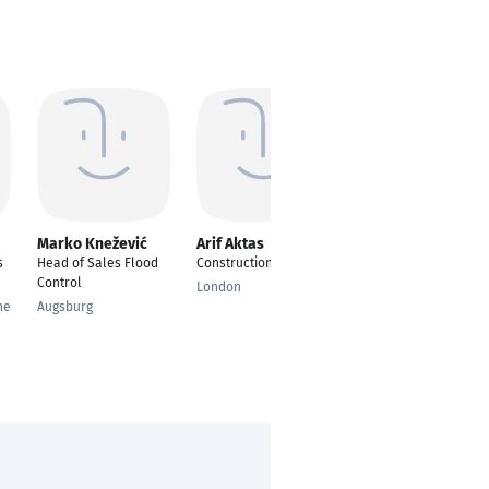
Marko Knežević
Arif Aktas
Soroosh Tajdar
s
Head of Sales Flood
Construction Manager
---
Control
London
Düsseldorf
he
Augsburg