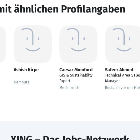
mit ähnlichen Profilangaben
Ashish Kirpe
Caesar Mumford
Safeer Ahmed
---
GIS & Sustainabilty
Technical Area Sale
Expert
Manager
Hamburg
Mechernich
Rosbach vor der Hö
XING – Das Jobs-Netzwerk