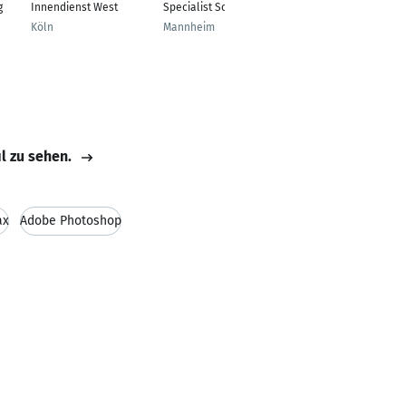
g
Innendienst West
Specialist Social
Krankenpflegerin
Köln
Mannheim
Mühlhausen
il zu sehen.
ax
Adobe Photoshop