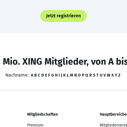
Jetzt registrieren
 Mio. XING Mitglieder, von A bi
Nachname:
A
B
C
D
E
F
G
H
I
J
K
L
M
N
O
P
Q
R
S
T
U
V
W
X
Y
Z
Mitgliedschaften
Hauptbereiche
Premium
Mitgliederverz