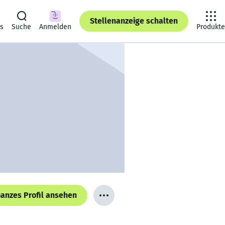
Stellenanzeige schalten
ts
Suche
Anmelden
Produkte
anzes Profil ansehen