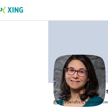
Marion Lasfargues
Freiberuflich, Kundenbetr