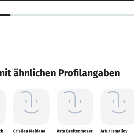
mit ähnlichen Profilangaben
ch
Cristian Maidana
Asta Breitenmoser
Artur Ismailov