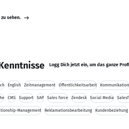
e zu sehen.
Kenntnisse
Logg Dich jetzt ein, um das ganze Prof
sch
English
Zeitmanagement
Öffentlichkeitsarbeit
Kommunikation
che
CMS
Support
SAP
Sales force
Zendesk
Social Media
Salesf
ationship-Management
Reklamationsbearbeitung
Kundenbeziehung