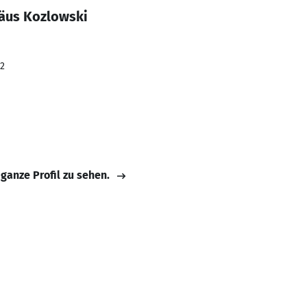
äus Kozlowski
22
 ganze Profil zu sehen.