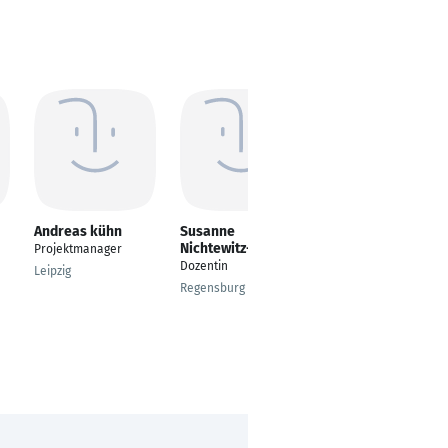
Andreas kühn
Susanne
Andreas Pohl
Nichtewitz-Bauer
Projektmanager
Managing Consultant
Dozentin
| Business & Product
Leipzig
Development
Regensburg
Stuttgart