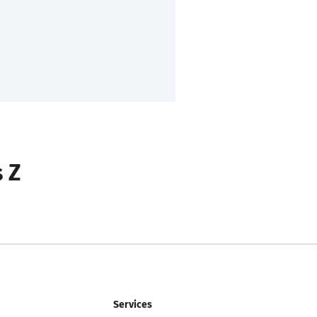
s Z
Services