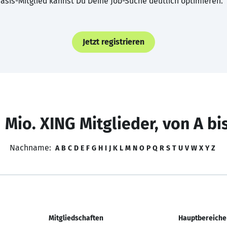
asis-Mitglied kannst Du Deine Job-Suche deutlich optimieren.
Jetzt registrieren
 Mio. XING Mitglieder, von A bi
Nachname:
A
B
C
D
E
F
G
H
I
J
K
L
M
N
O
P
Q
R
S
T
U
V
W
X
Y
Z
Mitgliedschaften
Hauptbereiche