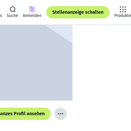
Stellenanzeige schalten
ts
Suche
Anmelden
Produkte
anzes Profil ansehen