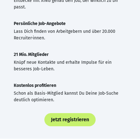
Entdecke mit XING genau den Job, der wirklich zu Dir
passt.
Persönliche Job-Angebote
Lass Dich finden von Arbeitgebern und über 20.000
Recruiter·innen.
21 Mio. Mitglieder
Knüpf neue Kontakte und erhalte Impulse für ein
besseres Job-Leben.
Kostenlos profitieren
Schon als Basis-Mitglied kannst Du Deine Job-Suche
deutlich optimieren.
Jetzt registrieren