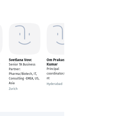
Svetlana Vovc
Om Prakash
Teresa
Kumar
Bustamante
r
Senior TA Business
Principal
OSINT OR Sourcer
Partner:
coordinator/Consulta
Pharma/Biotech, IT,
Benton
nt
Consulting -EMEA, US,
Asia
Hyderabad
Zurich