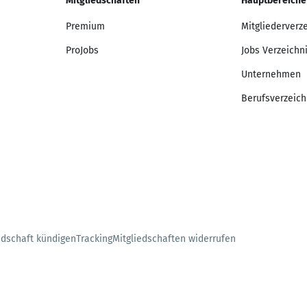
Mitgliedschaften
Hauptbereiche
Premium
Mitgliederverz
ProJobs
Jobs Verzeichn
Unternehmen
Berufsverzeich
edschaft kündigen
Tracking
Mitgliedschaften widerrufen