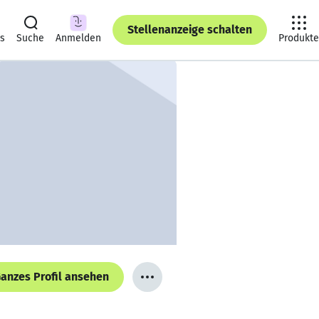
Stellenanzeige schalten
ts
Suche
Anmelden
Produkte
anzes Profil ansehen