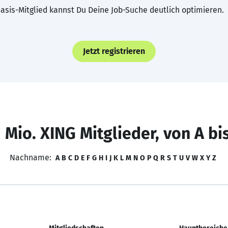
asis-Mitglied kannst Du Deine Job-Suche deutlich optimieren.
Jetzt registrieren
 Mio. XING Mitglieder, von A bi
Nachname:
A
B
C
D
E
F
G
H
I
J
K
L
M
N
O
P
Q
R
S
T
U
V
W
X
Y
Z