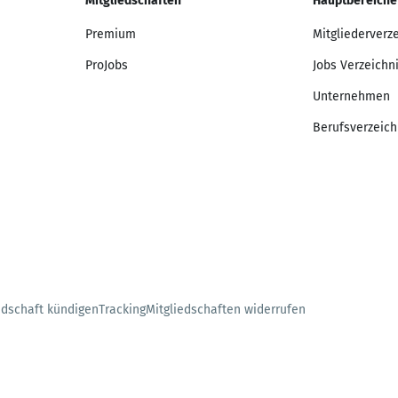
Mitgliedschaften
Hauptbereiche
Premium
Mitgliederverz
ProJobs
Jobs Verzeichn
Unternehmen
Berufsverzeich
edschaft kündigen
Tracking
Mitgliedschaften widerrufen