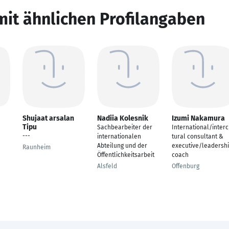
mit ähnlichen Profilangaben
Shujaat arsalan
Nadiia Kolesnik
Izumi Nakamura
Tipu
Sachbearbeiter der
International/interc
---
internationalen
tural consultant &
Abteilung und der
executive/leadersh
Raunheim
Öffentlichkeitsarbeit
coach
Alsfeld
Offenburg