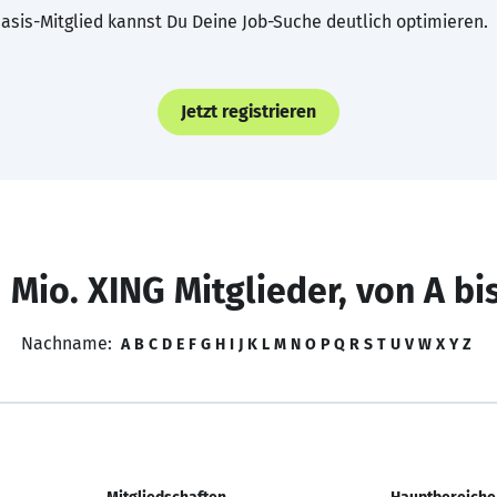
asis-Mitglied kannst Du Deine Job-Suche deutlich optimieren.
Jetzt registrieren
 Mio. XING Mitglieder, von A bi
Nachname:
A
B
C
D
E
F
G
H
I
J
K
L
M
N
O
P
Q
R
S
T
U
V
W
X
Y
Z