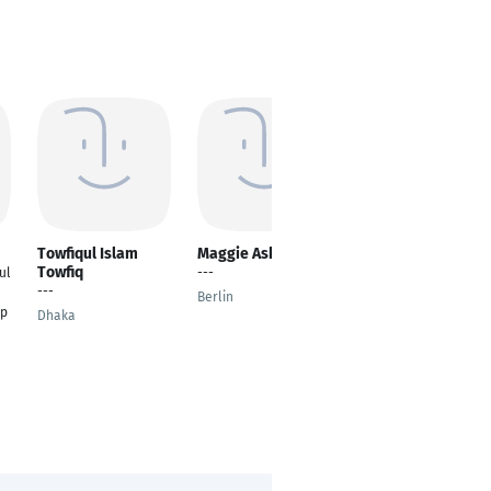
Towfiqul Islam
Maggie Asher
Kerstin Seeber-
Towfiq
Maxis
ul
---
---
Geschäftsführerin /
Berlin
Inhaberin
ip
Dhaka
Buc