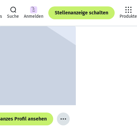
Stellenanzeige schalten
ts
Suche
Anmelden
Produkte
anzes Profil ansehen