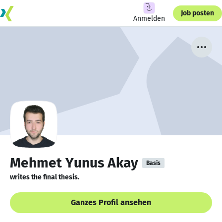
Job posten
Anmelden
Mehmet Yunus Akay
Basis
writes the final thesis.
Ganzes Profil ansehen