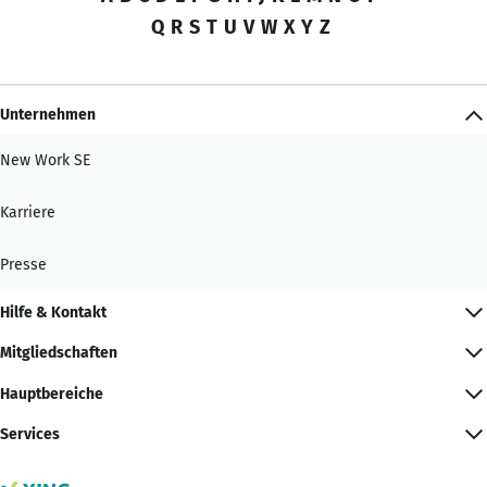
Q
R
S
T
U
V
W
X
Y
Z
Unternehmen
New Work SE
Karriere
Presse
Hilfe & Kontakt
Mitgliedschaften
Hauptbereiche
Services