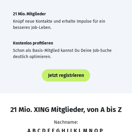
21 Mio. Mitglieder
Knüpf neue Kontakte und erhalte Impulse für ein
besseres Job-Leben.
Kostenlos profitieren
Schon als Basis-Mitglied kannst Du Deine Job-Suche
deutlich optimieren.
Jetzt registrieren
21 Mio. XING Mitglieder, von A bis Z
Nachname:
A
B
C
D
E
F
G
H
I
J
K
L
M
N
O
P