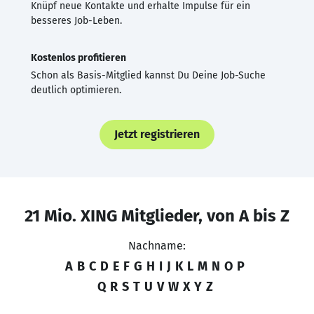
Knüpf neue Kontakte und erhalte Impulse für ein
besseres Job-Leben.
Kostenlos profitieren
Schon als Basis-Mitglied kannst Du Deine Job-Suche
deutlich optimieren.
Jetzt registrieren
21 Mio. XING Mitglieder, von A bis Z
Nachname:
A
B
C
D
E
F
G
H
I
J
K
L
M
N
O
P
Q
R
S
T
U
V
W
X
Y
Z