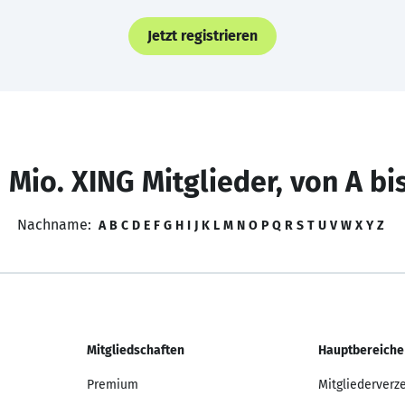
Jetzt registrieren
 Mio. XING Mitglieder, von A bi
Nachname:
A
B
C
D
E
F
G
H
I
J
K
L
M
N
O
P
Q
R
S
T
U
V
W
X
Y
Z
Mitgliedschaften
Hauptbereiche
Premium
Mitgliederverz