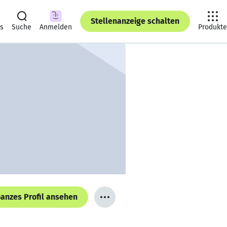
Stellenanzeige schalten
ts
Suche
Anmelden
Produkte
anzes Profil ansehen