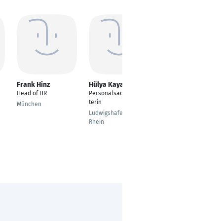
Frank Hinz
Hülya Kaya
Julia Eiling
Head of HR
Personalsachbearbei
Social Media
terin
Managerin
München
Ludwigshafen am
Münster
Rhein