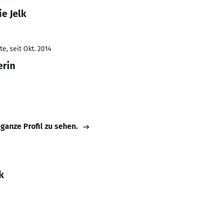
e Jelk
e, seit Okt. 2014
erin
 ganze Profil zu sehen.
k