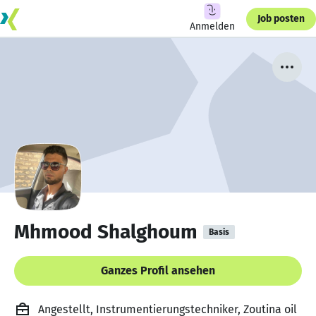
Job posten
Anmelden
‪Mhmood Shalghoum
Basis
Ganzes Profil ansehen
Angestellt, Instrumentierungstechniker, Zoutina oil