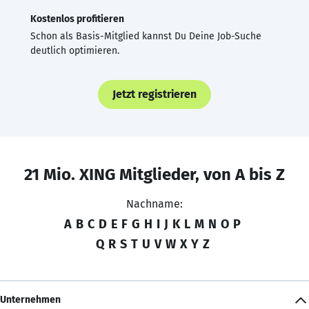
Kostenlos profitieren
Schon als Basis-Mitglied kannst Du Deine Job-Suche
deutlich optimieren.
Jetzt registrieren
21 Mio. XING Mitglieder, von A bis Z
Nachname:
A
B
C
D
E
F
G
H
I
J
K
L
M
N
O
P
Q
R
S
T
U
V
W
X
Y
Z
Unternehmen