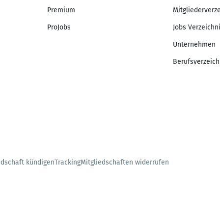
Premium
Mitgliederverz
ProJobs
Jobs Verzeichn
Unternehmen
Berufsverzeich
edschaft kündigen
Tracking
Mitgliedschaften widerrufen