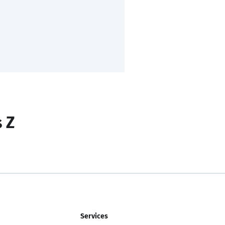
s Z
Services