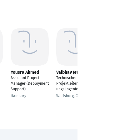
Yousra Ahmed
Vaibhav Jethwa
Izumi Nakamura
Assistant Project
Technischer
International/intercul
Manager (Deployment
Projektleiter/Entwickl
tural consultant &
Support)
ungs Ingenieur
executive/leadership
coach
Hamburg
Wolfsburg, Germany
Offenburg