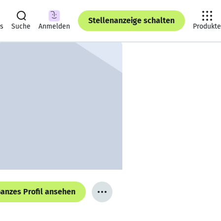
Stellenanzeige schalten
ts
Suche
Anmelden
Produkte
anzes Profil ansehen