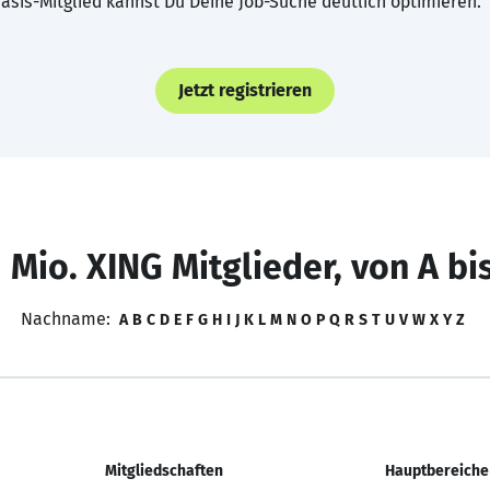
asis-Mitglied kannst Du Deine Job-Suche deutlich optimieren.
Jetzt registrieren
 Mio. XING Mitglieder, von A bi
Nachname:
A
B
C
D
E
F
G
H
I
J
K
L
M
N
O
P
Q
R
S
T
U
V
W
X
Y
Z
Mitgliedschaften
Hauptbereiche