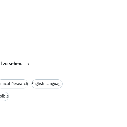
il zu sehen.
linical Research
English Language
sible