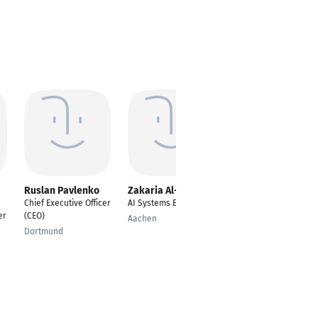
Ruslan Pavlenko
Zakaria Al-Shami
Erick Rocha
Chief Executive Officer
AI Systems Engineer
---
er
(CEO)
Aachen
Frankfurt Am Main
Dortmund