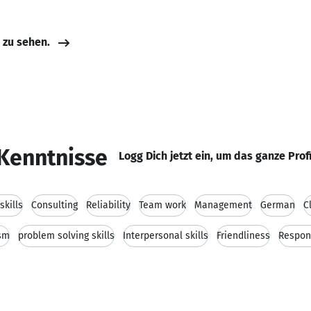
e zu sehen.
Kenntnisse
Logg Dich jetzt ein, um das ganze Prof
kills
Consulting
Reliability
Team work
Management
German
C
sm
problem solving skills
Interpersonal skills
Friendliness
Respon