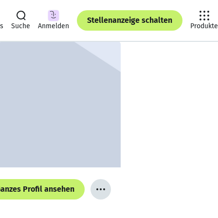
Stellenanzeige schalten
ts
Suche
Anmelden
Produkte
anzes Profil ansehen