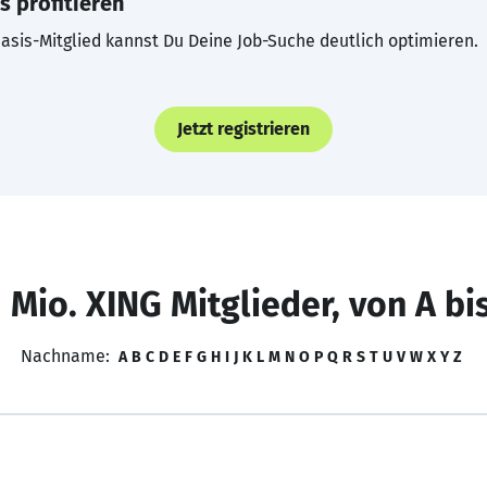
s profitieren
asis-Mitglied kannst Du Deine Job-Suche deutlich optimieren.
Jetzt registrieren
 Mio. XING Mitglieder, von A bi
Nachname:
A
B
C
D
E
F
G
H
I
J
K
L
M
N
O
P
Q
R
S
T
U
V
W
X
Y
Z