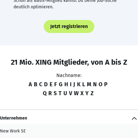
Schon als Basis-Mitglied kannst Du Deine Job-Suche
deutlich optimieren.
Jetzt registrieren
21 Mio. XING Mitglieder, von A bis Z
Nachname:
A
B
C
D
E
F
G
H
I
J
K
L
M
N
O
P
Q
R
S
T
U
V
W
X
Y
Z
Unternehmen
New Work SE