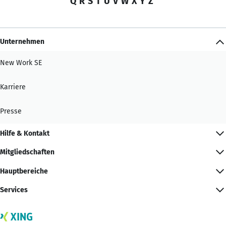
Q
R
S
T
U
V
W
X
Y
Z
Unternehmen
New Work SE
Karriere
Presse
Hilfe & Kontakt
Mitgliedschaften
Hauptbereiche
Services