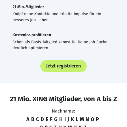
21 Mio. Mitglieder
Knüpf neue Kontakte und erhalte Impulse für ein
besseres Job-Leben.
Kostenlos profitieren
Schon als Basis-Mitglied kannst Du Deine Job-Suche
deutlich optimieren.
Jetzt registrieren
21 Mio. XING Mitglieder, von A bis Z
Nachname:
A
B
C
D
E
F
G
H
I
J
K
L
M
N
O
P