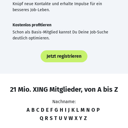
Knüpf neue Kontakte und erhalte Impulse für ein
besseres Job-Leben.
Kostenlos profitieren
Schon als Basis-Mitglied kannst Du Deine Job-Suche
deutlich optimieren.
Jetzt registrieren
21 Mio. XING Mitglieder, von A bis Z
Nachname:
A
B
C
D
E
F
G
H
I
J
K
L
M
N
O
P
Q
R
S
T
U
V
W
X
Y
Z