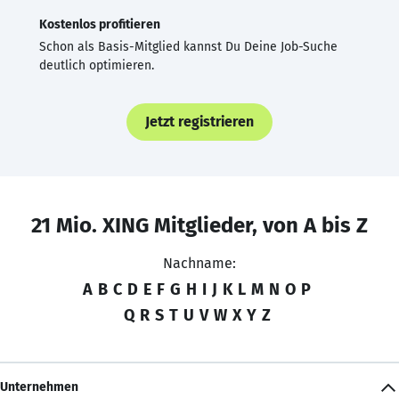
Kostenlos profitieren
Schon als Basis-Mitglied kannst Du Deine Job-Suche
deutlich optimieren.
Jetzt registrieren
21 Mio. XING Mitglieder, von A bis Z
Nachname:
A
B
C
D
E
F
G
H
I
J
K
L
M
N
O
P
Q
R
S
T
U
V
W
X
Y
Z
Unternehmen