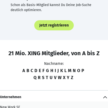
Schon als Basis-Mitglied kannst Du Deine Job-Suche
deutlich optimieren.
Jetzt registrieren
21 Mio. XING Mitglieder, von A bis Z
Nachname:
A
B
C
D
E
F
G
H
I
J
K
L
M
N
O
P
Q
R
S
T
U
V
W
X
Y
Z
Unternehmen
New Work SE