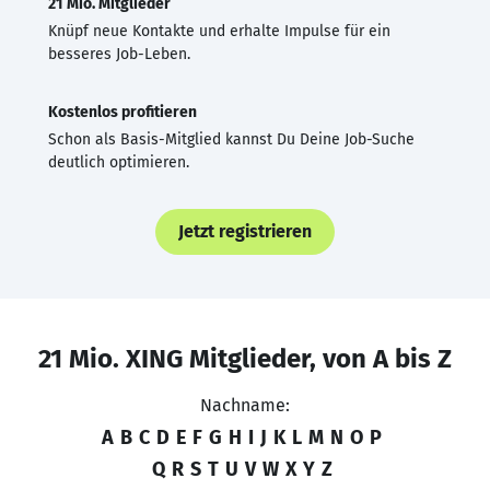
21 Mio. Mitglieder
Knüpf neue Kontakte und erhalte Impulse für ein
besseres Job-Leben.
Kostenlos profitieren
Schon als Basis-Mitglied kannst Du Deine Job-Suche
deutlich optimieren.
Jetzt registrieren
21 Mio. XING Mitglieder, von A bis Z
Nachname:
A
B
C
D
E
F
G
H
I
J
K
L
M
N
O
P
Q
R
S
T
U
V
W
X
Y
Z