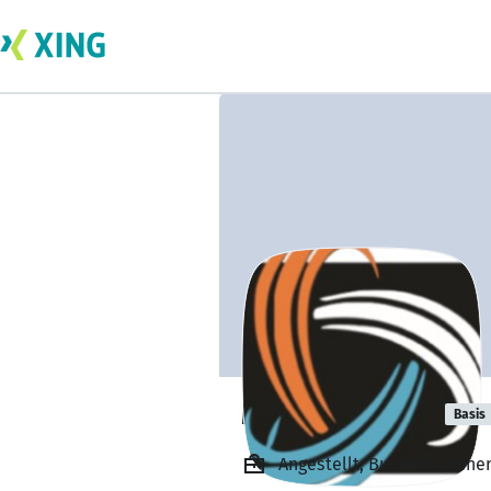
Monetta India
Basis
Angestellt, Business owne