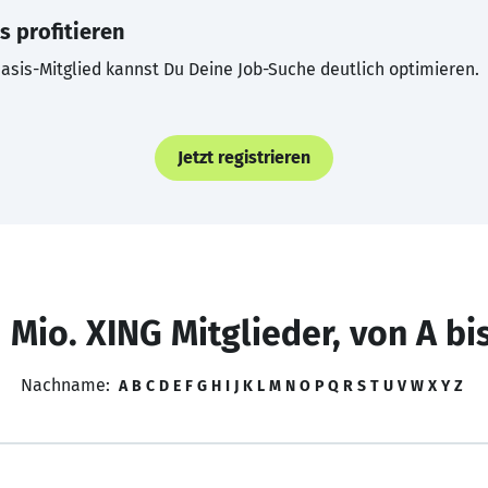
s profitieren
asis-Mitglied kannst Du Deine Job-Suche deutlich optimieren.
Jetzt registrieren
 Mio. XING Mitglieder, von A bi
Nachname:
A
B
C
D
E
F
G
H
I
J
K
L
M
N
O
P
Q
R
S
T
U
V
W
X
Y
Z