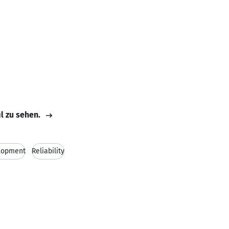
il zu sehen.
lopment
Reliability