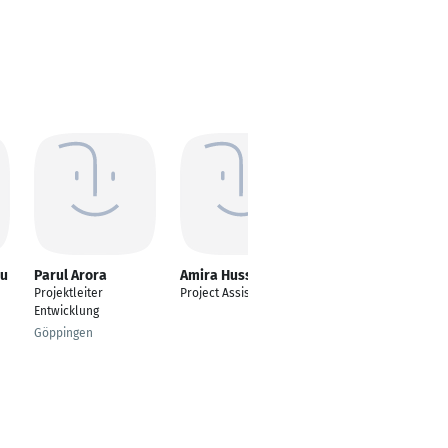
nu
Parul Arora
Amira Hussein
Manal Haddad
Projektleiter
Project Assistant
General Manager
Entwicklung
Jeddah
Göppingen