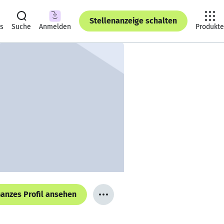
Stellenanzeige schalten
ts
Suche
Anmelden
Produkte
anzes Profil ansehen